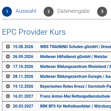
Auswahl
Dateneingabe
1
2
3
EPC Provider Kurs
15.08.2026
WBS TRAINING Schulen gGmbH
/
Dres
26.09.2026
Malteser Hilfsdienst gGmbH
/
Wetzlar
Ort
17.10.2026
Malteser Bildungszentrum Rheinland
/
WBS TRAINING Schulen gGmbH
Ort
28.11.2026
Malteser Bildungszentrum Euregio
/
Aa
Berliner Straße 7 /3. OG
01067
Malteser Hilfsdienst gGmbH
Dresden
Ort
19.12.2026
Bayerisches Rotes Kreuz
/
Garmisch-Pa
Wetzlar - Frankenthal - Trier
Kurstage
Franz-Langsdorf-Platz 1
Malteser Bildungszentrum Rheinland
Ort
16.01.2027
Franz-Anton-Mai Rettungsdienstschule
35578
Heilsbachstr. 22-24
Wetzlar
Samstag
,
15.08.2026
,
08:00
-
18:15
Uhr
53123
Malteser Bildungszentrum Euregio
Bonn
Sonntag
Ort
,
16.08.2026
,
07:55
-
16:30
Uhr
Kurstage
20.03.2027
BRK BFS für Notfallsanitäter
/
Würzbur
Auf der Hüls 201
Kurstage