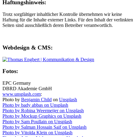
Haftungshinweis:
Trotz sorgfältiger inhaltlicher Kontrolle übernehmen wir keine
Haftung für die Inhalte externer Links. Für den Inhalt der verlinkten
Seiten sind ausschließlich deren Betreiber verantwortlich.
Webdesign & CMS:
Fotos:
EPC Germany
DBRD Akademie GmbH
www.unsplash.com
:
Photo by
Benjamin Child
on
Unsplash
Photo by
bady abbas
on
Unsplash
Photo by
Robina Weermeijer
on
Unsplash
Photo by
Mockup Graphics
on
Unsplash
Photo by
Sam Poullain
on
Unsplash
Photo by
Salman Hossain Saif
on
Unsplash
Photo by
Vitolda Klein
on
Unsplash